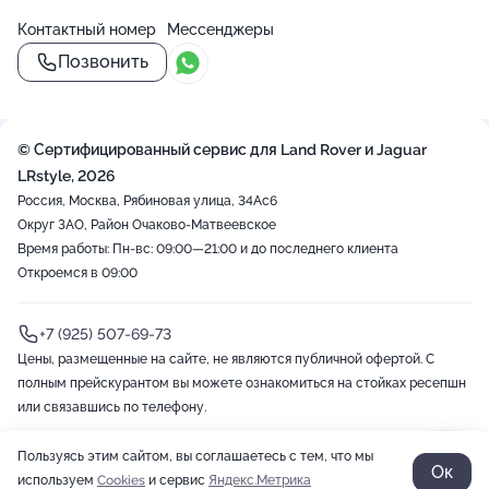
Контактный номер
Мессенджеры
Позвонить
© Сертифицированный сервис для Land Rover и Jaguar
LRstyle, 2026
Россия, Москва, Рябиновая улица, 34Ас6
Округ ЗАО, Район Очаково-Матвеевское
Время работы: Пн-вс: 09:00—21:00 и до последнего клиента
Откроемся в 09:00
+7 (925) 507-69-73
Цены, размещенные на сайте, не являются публичной офертой. С
полным прейскурантом вы можете ознакомиться на стойках ресепшн
или связавшись по телефону.
Пользуясь этим сайтом, вы соглашаетесь с тем, что мы
2012-2026 © ZOON
Политика обработки данных
Разработано в Zoon
Ок
используем
Cookies
и сервис
Яндекс.Метрика